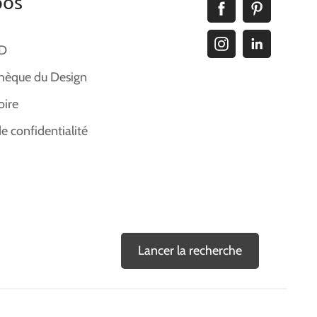
pos
ID
hèque du Design
oire
de confidentialité
Lancer la recherche