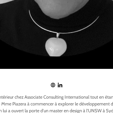
d'intérieur chez Associate Consulting International tout en é
idé Mme Piazera à commencer à explorer le développement de l
n lui a ouvert la porte d'un master en design à l'UNSW à Syd