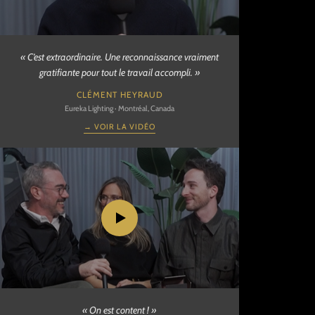
« C’est extraordinaire. Une reconnaissance vraiment
gratifiante pour tout le travail accompli. »
CLÉMENT HEYRAUD
Eureka Lighting · Montréal, Canada
→ VOIR LA VIDÉO
« On est content ! »