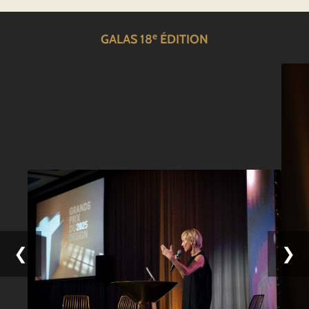
e
GALAS 18
ÉDITION
❮
❯