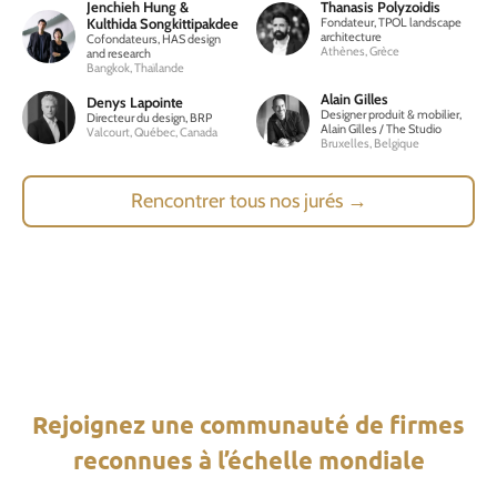
Jenchieh Hung &
Thanasis Polyzoidis
Kulthida Songkittipakdee
Fondateur, TPOL landscape
architecture
Cofondateurs, HAS design
Athènes, Grèce
and research
Bangkok, Thaïlande
Alain Gilles
Denys Lapointe
Designer produit & mobilier,
Directeur du design, BRP
Alain Gilles / The Studio
Valcourt, Québec, Canada
Bruxelles, Belgique
Rencontrer tous nos jurés
→
Rejoignez une communauté de firmes
reconnues à l’échelle mondiale
18e édition — Grands Lauréats