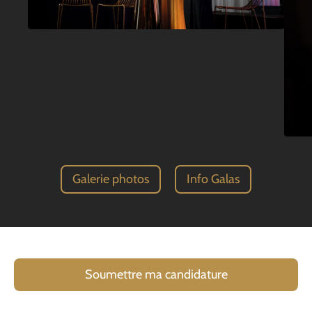
Galerie photos
Info Galas
Soumettre ma candidature