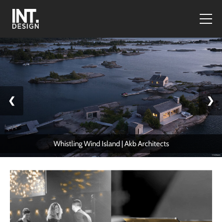
❮
❯
Whistling Wind Island | Akb Architects