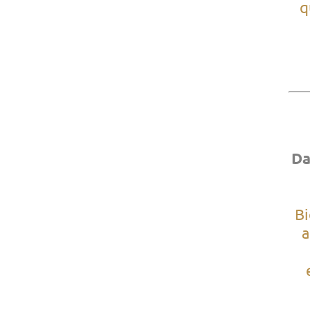
q
Da
Bi
a