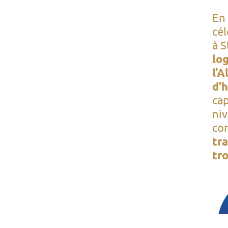
En 
cé
à S
lo
l’
d’
cap
niv
con
tra
tro