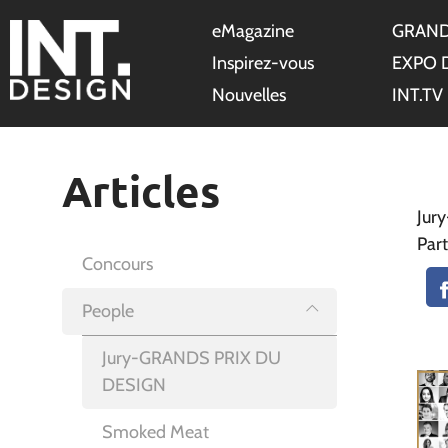
eMagazine
GRAND
Inspirez-vous
EXPO 
Nouvelles
INT.TV
Articles
Jur
Part
Concours
People
Jury-GRANDS PRIX DU
DESIGN
Smoked Meat