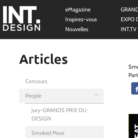
eMagazine
GRAND
Inspirez-vous
EXPO 
Nouvelles
INT.TV
Articles
Smo
Part
Concours
People
Jury-GRANDS PRIX DU
DESIGN
Smoked Meat