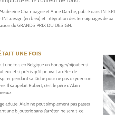
simplicité et le coureur de fond.
 Madeleine Champagne et Anne Darche, publié dans INTE
 INT.design (en bleu) et intégration des témoignages de pa
ccasion du GRANDS PRIX DU DESIGN.
 ÉTAIT UNE FOIS
tait une fois en Belgique un horloger/bijoutier si
tieux et si précis qu’il pouvait arrêter de
spirer pendant sa tâche pour ne pas oxyder son
e. Il s’appelait Robert, c’est le père d’Alain
reaux.
âge adulte, Alain ne peut simplement pas passer
nt une bijouterie sans s’arrêter, ne serait-ce