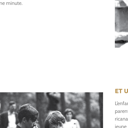
une minute.
ET 
L’enfa
parent
ricana
jeune 