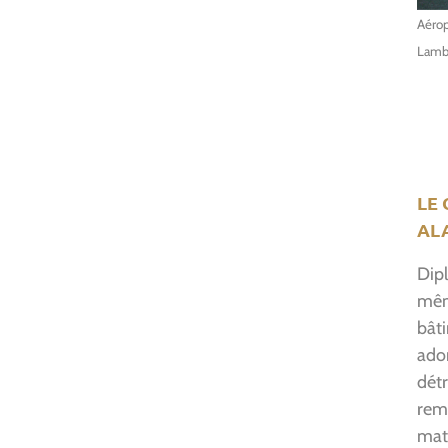
Aérop
Lamb
LE
ALA
Dipl
mêm
bâti
ado
détr
remo
mati