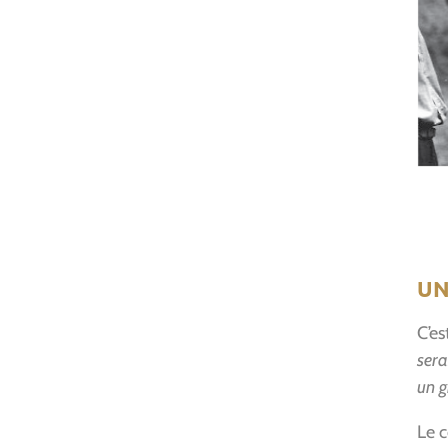
UN
C’es
sera
un g
Le 