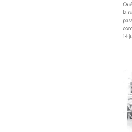
Québ
la r
pas
com
14 j