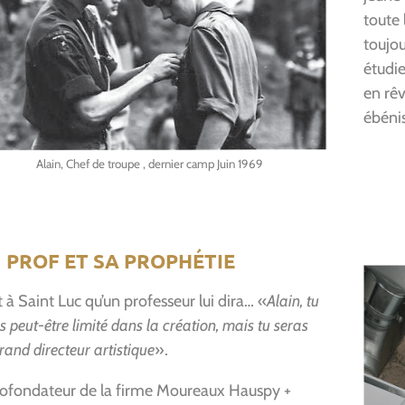
toute 
toujou
étudi
en rêv
ébénis
Alain, Chef de troupe , dernier camp Juin 1969
 PROF ET SA PROPHÉTIE
t à Saint Luc qu’un professeur lui dira… «
Alain, tu
s peut-être limité dans la création, mais tu seras
rand directeur artistique
».
cofondateur de la firme Moureaux Hauspy +