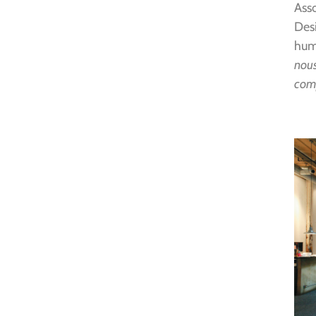
Ass
Desi
hum
nous
com