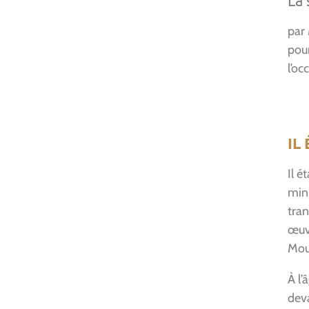
La 
par
pour
l’o
IL
Il é
minu
tran
œuvr
Mou
À l’
deva