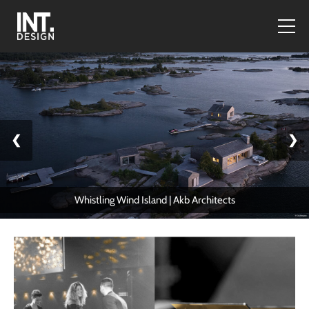
❮
❯
Whistling Wind Island | Akb Architects