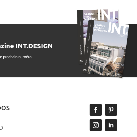
zine INT.DESIGN
le prochain numéro
pos
ID