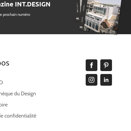
zine INT.DESIGN
le prochain numéro
pos
ID
hèque du Design
oire
de confidentialité