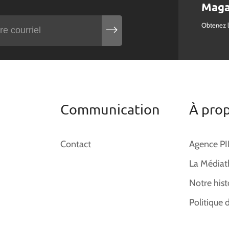
Maga
Obtenez 
Communication
À pro
Contact
Agence P
La Médiat
Notre hist
Politique 