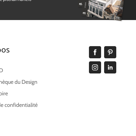
pos
ID
hèque du Design
oire
de confidentialité