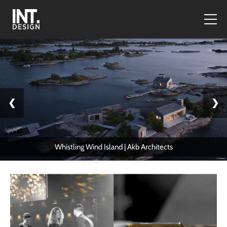
❮
❯
Whistling Wind Island | Akb Architects