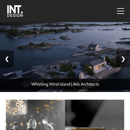
❮
❯
Whistling Wind Island | Akb Architects