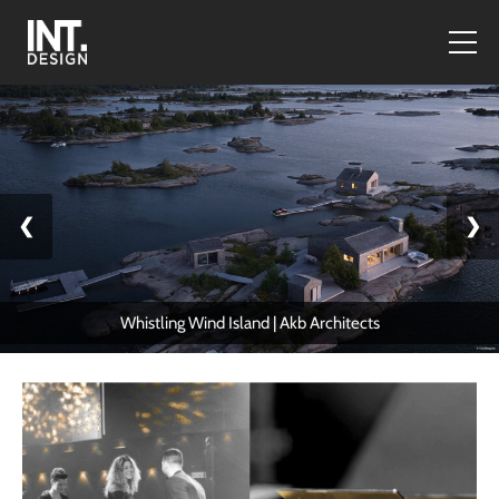
❮
❯
Whistling Wind Island | Akb Architects