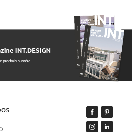
zine INT.DESIGN
le prochain numéro
pos
ID