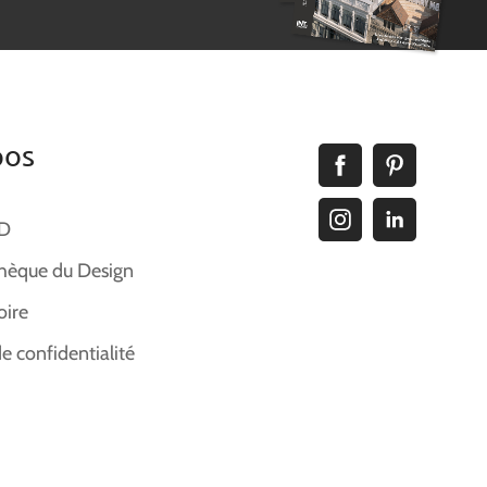
pos
ID
hèque du Design
oire
de confidentialité