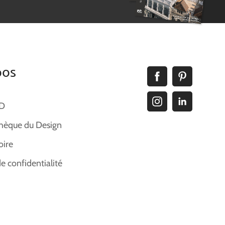
pos
ID
hèque du Design
oire
de confidentialité