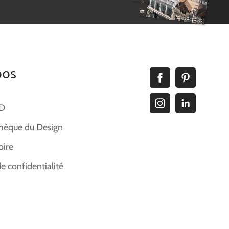
pos
ID
hèque du Design
oire
de confidentialité