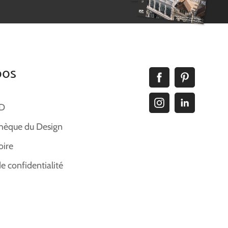
pos
ID
hèque du Design
oire
de confidentialité