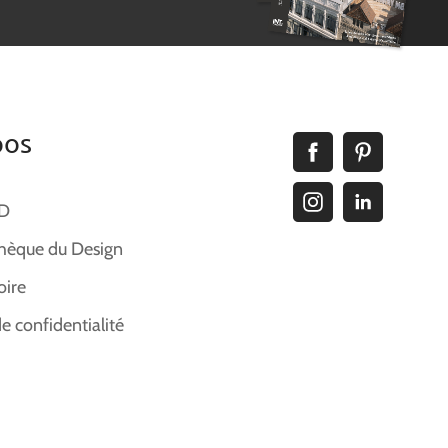
pos
ID
hèque du Design
oire
de confidentialité