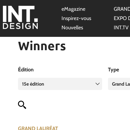
eMagazine
GRAND
Inspirez-vous
EXPO 
Nouvelles
INT.TV
Winners
Édition
Type
15e édition
Grand La
GRAND LAURÉAT