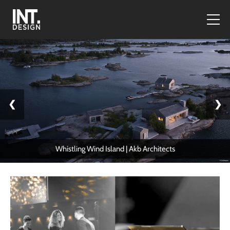
❮
❯
Whistling Wind Island | Akb Architects