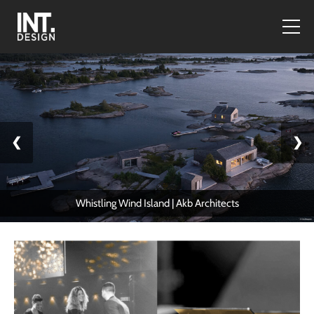
❮
❯
Whistling Wind Island | Akb Architects