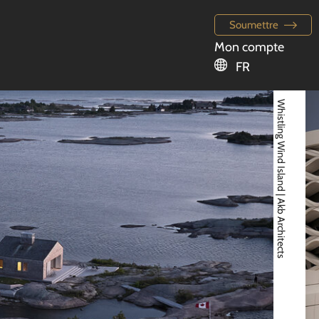
Soumettre
Mon compte
FR
Whistling Wind Island | Akb Architects