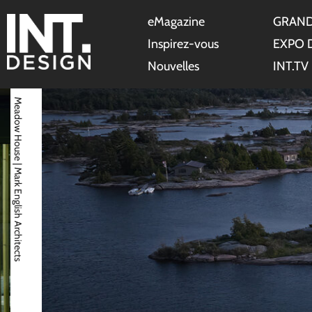
eMagazine
GRAND
Inspirez-vous
EXPO 
Nouvelles
INT.TV
Meadow House | Mark English Architects