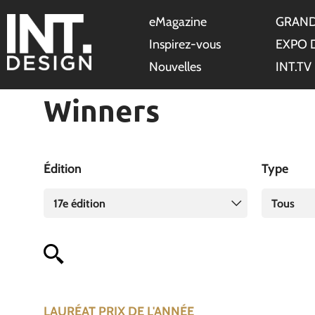
eMagazine
GRAND
Inspirez-vous
EXPO 
Nouvelles
INT.TV
Winners
Édition
Type
17e édition
Tous
LAURÉAT PRIX DE L'ANNÉE