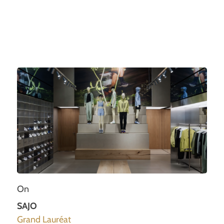
On
SAJO
Grand Lauréat