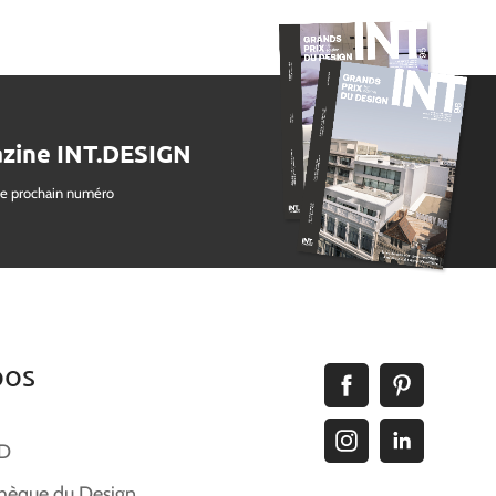
zine INT.DESIGN
le prochain numéro
pos
ID
hèque du Design