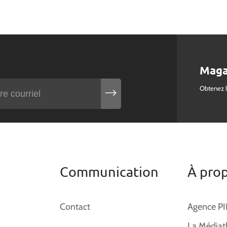
Maga
Obtenez 
Communication
À pro
Contact
Agence P
La Médiat