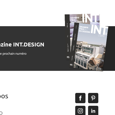
zine INT.DESIGN
le prochain numéro
pos
ID