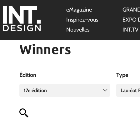
eMagazine
GRAND
Inspirez-vous
EXPO 
Nouvelles
INT.TV
Winners
Édition
Type
17e édition
Lauréat P