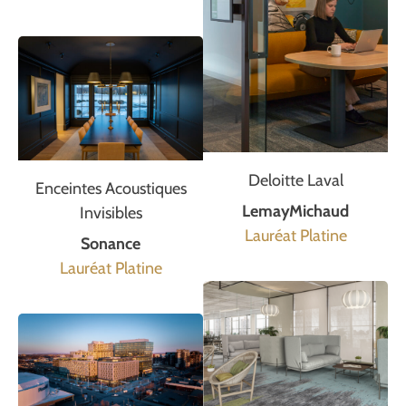
Deloitte Laval
Enceintes Acoustiques
LemayMichaud
Invisibles
Lauréat Platine
Sonance
Lauréat Platine