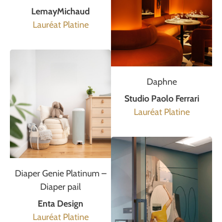
LemayMichaud
Lauréat Platine
Daphne
Studio Paolo Ferrari
Lauréat Platine
Diaper Genie Platinum –
Diaper pail
Enta Design
Lauréat Platine