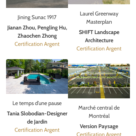
Laurel Greenway
Jining Sunac 1917
Masterplan
Jianan Zhou, Pengling Hu,
SHIFT Landscape
Zhaochen Zhong
Architecture
Certification Argent
Certification Argent
Le temps d’une pause
Marché central de
Tania Slobodian-Designer
Montréal
de Jardin
Version Paysage
Certification Argent
Certification Argent