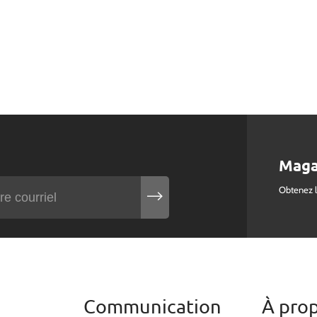
Maga
Obtenez 
Communication
À pro