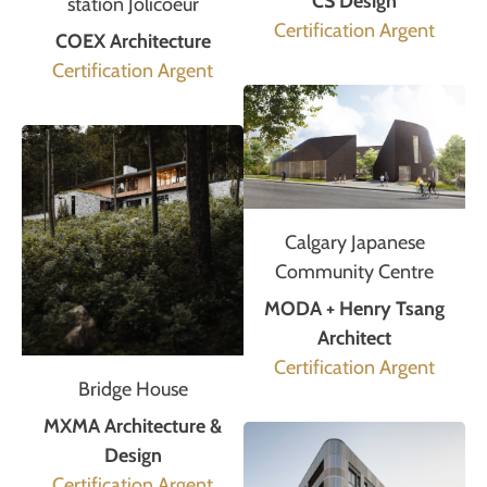
CS Design
station Jolicoeur
Certification Argent
COEX Architecture
Certification Argent
Calgary Japanese
Community Centre
MODA + Henry Tsang
Architect
Certification Argent
Bridge House
MXMA Architecture &
Design
Certification Argent