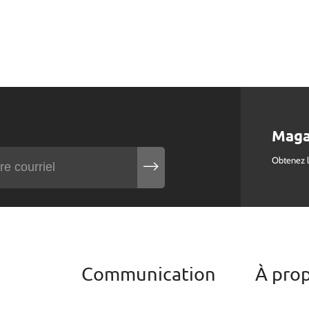
Maga
Obtenez 
Communication
À pro