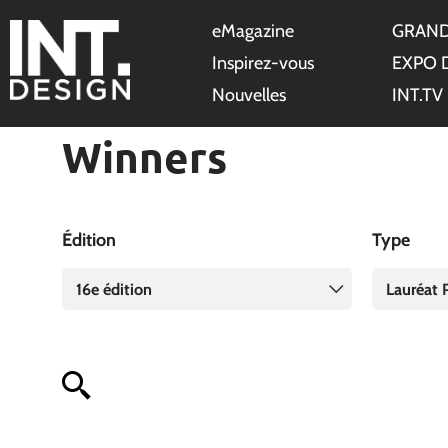
eMagazine
GRAND
Inspirez-vous
EXPO 
Nouvelles
INT.TV
Winners
Édition
Type
16e édition
Lauréat P