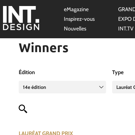
eMagazine
GRAND
Inspirez-vous
EXPO 
Nouvelles
INT.TV
Winners
Édition
Type
14e édition
Lauréat 
LAURÉAT GRAND PRIX