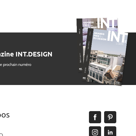
zine INT.DESIGN
le prochain numéro
pos
ID