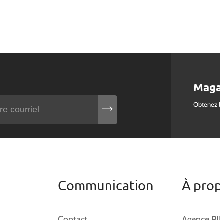
Maga
Obtenez 
Communication
À pro
Contact
Agence P