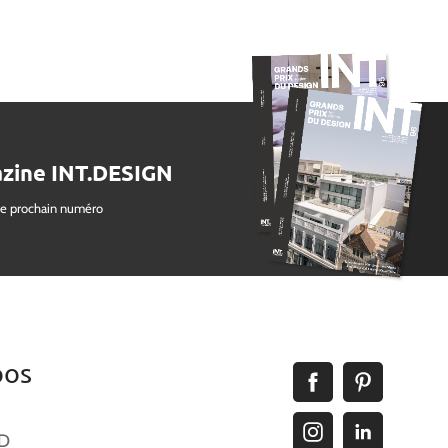
zine INT.DESIGN
le prochain numéro
pos
ID