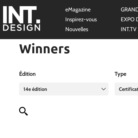
eMagazine
GRAND
Inspirez-vous
EXPO 
Nouvelles
INT.TV
Winners
Édition
Type
14e édition
Certifica