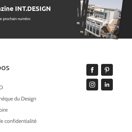
zine INT.DESIGN
le prochain numéro
pos
ID
hèque du Design
oire
de confidentialité