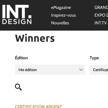
eMagazine
GRAND
Inspirez-vous
EXPO 
Nouvelles
INT.TV
Winners
Édition
Type
14e édition
Certifica
CERTIFICATION ARGENT