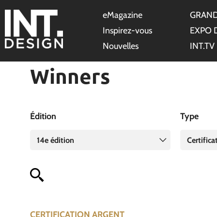
eMagazine
GRAND
Inspirez-vous
EXPO 
Nouvelles
INT.TV
Winners
Édition
Type
14e édition
Certifica
CERTIFICATION ARGENT