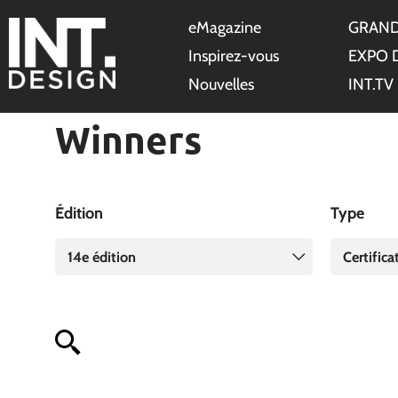
eMagazine
GRAND
Inspirez-vous
EXPO 
Nouvelles
INT.TV
Winners
Édition
Type
14e édition
Certific