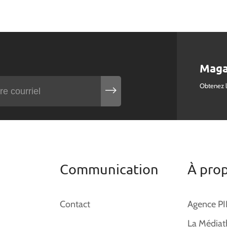
Maga
Obtenez 
Communication
À pro
Contact
Agence P
La Médiat