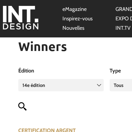
eMagazine
GRAND
Inspirez-vous
EXPO 
Nouvelles
INT.TV
Winners
Édition
Type
14e édition
Tous
CERTIFICATION ARGENT