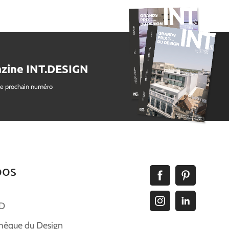
zine INT.DESIGN
le prochain numéro
pos
ID
hèque du Design