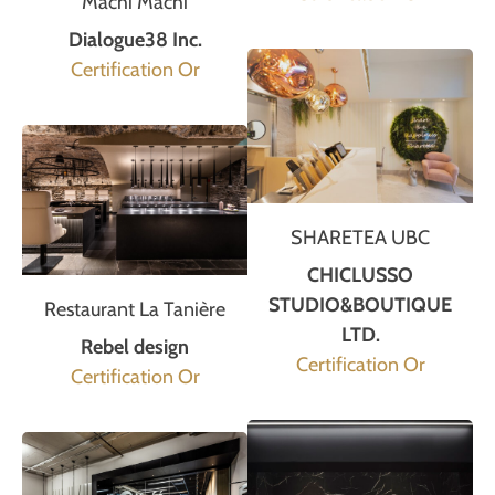
Machi Machi
Dialogue38 Inc.
Certification Or
SHARETEA UBC
CHICLUSSO
STUDIO&BOUTIQUE
Restaurant La Tanière
LTD.
Rebel design
Certification Or
Certification Or