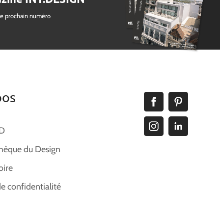
le prochain numéro
pos
ID
hèque du Design
oire
de confidentialité