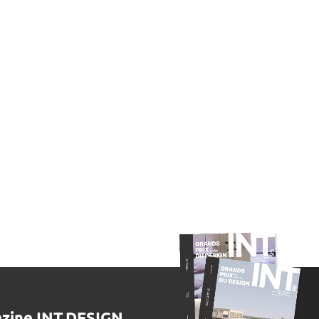
zine INT.DESIGN