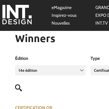
eMagazine
GRAND
Inspirez-vous
EXPO 
Nouvelles
INT.TV
Winners
Édition
Type
14e édition
Certifica
CERTIFICATION OR