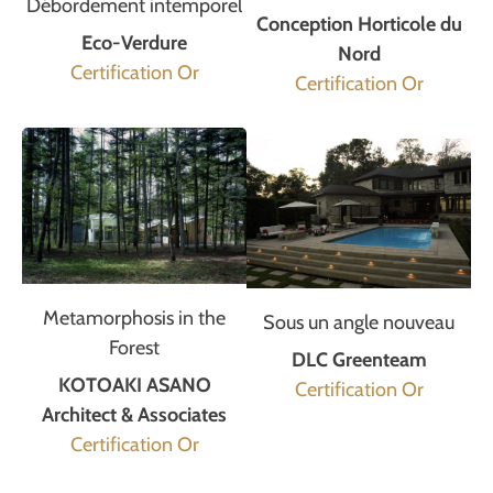
Débordement intemporel
Conception Horticole du
Eco-Verdure
Nord
Certification Or
Certification Or
Metamorphosis in the
Sous un angle nouveau
Forest
DLC Greenteam
KOTOAKI ASANO
Certification Or
Architect & Associates
Certification Or