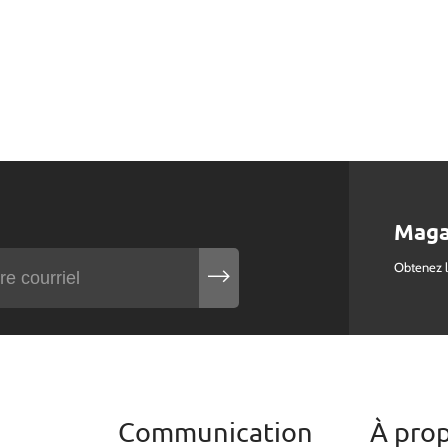
Maga
Obtenez 
Communication
À pro