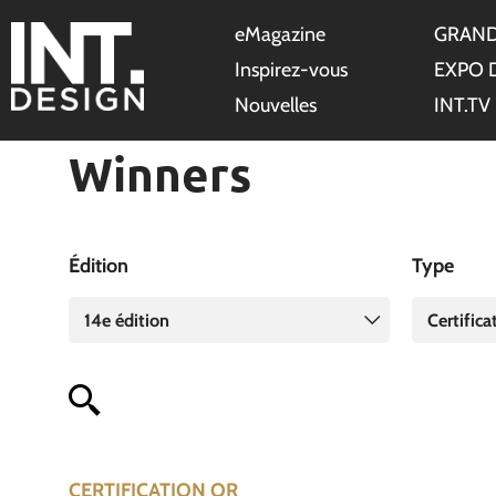
eMagazine
GRAND
Inspirez-vous
EXPO 
Nouvelles
INT.TV
Winners
Édition
Type
14e édition
Certifica
CERTIFICATION OR