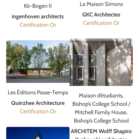
La Maison Simons
Kö-Bogen II
GKC Architectes
ingenhoven architects
Certification Or
Certification Or
Les Éditions Passe-Temps
Maison d’étudiants,
Quinzhee Architecture
Bishop’s College School /
Certification Or
Mitchell Family House,
Bishop’s College School
ARCHITEM Wolff Shapiro