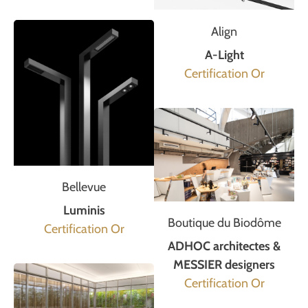
Align
A-Light
Certification Or
Bellevue
Luminis
Boutique du Biodôme
Certification Or
ADHOC architectes &
MESSIER designers
Certification Or