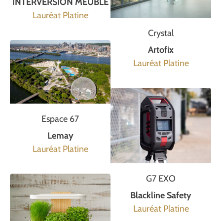
INTERVERSION MEUBLE
Lauréat Platine
Crystal
Artofix
Lauréat Platine
Espace 67
Lemay
Lauréat Platine
G7 EXO
Blackline Safety
Lauréat Platine