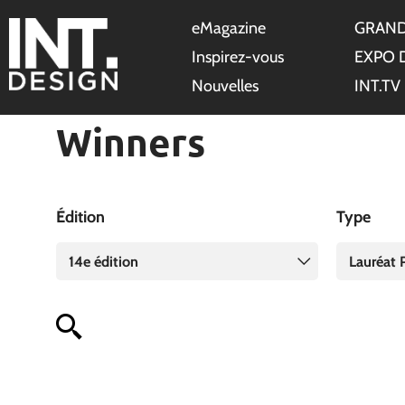
eMagazine
GRAND
Inspirez-vous
EXPO 
Nouvelles
INT.TV
Winners
Édition
Type
14e édition
Lauréat P