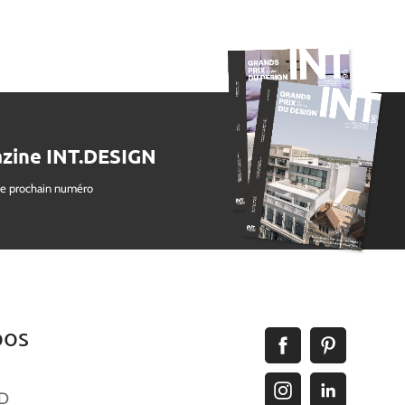
zine INT.DESIGN
le prochain numéro
pos
ID