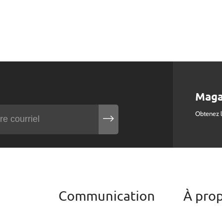
Maga
Obtenez 
Communication
À pro