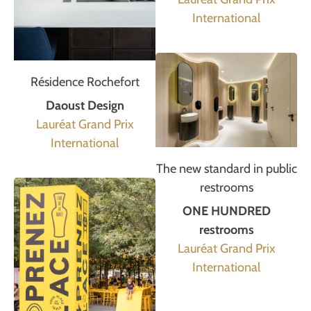
International
Résidence Rochefort
Daoust Design
Lauréat Grand Prix
International
The new standard in public
restrooms
ONE HUNDRED
restrooms
Lauréat Grand Prix
International