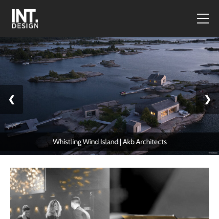
❮
❯
Whistling Wind Island | Akb Architects