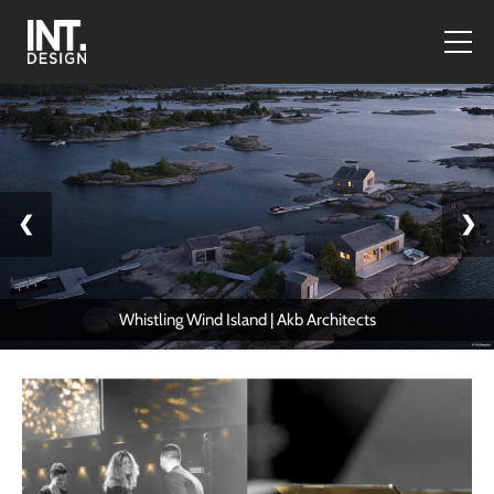
❮
❯
Whistling Wind Island | Akb Architects